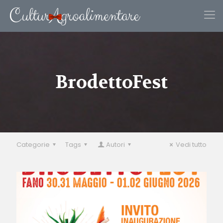
BrodettoFest
Categorie
Tags
Autori
Vedi tutto