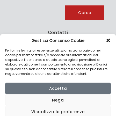
Cerca
Cerca
Contatti
Gestisci Consenso Cookie
info@culturagroalimentare.com
Per fornire le migliori esperienze, utilizziamo tecnologie come i
cookie per memorizzare e/o accedere alle informazioni del
dispositivo. Il consenso a queste tecnologie ci permetterà di
elaborare dati come il comportamento di navigazione o ID unici
Note legali
su questo sito. Non acconsentire o ritirare il consenso può influire
negativamente su alcune caratteristiche e funzioni.
Privacy Policy
Cookie Policy
Accetta
Nega
Visualizza le preferenze
© 2022 CulturAgroalimentare di Raffaello De Crescenzo - P.IVA