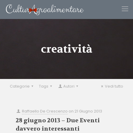
creatività
Categorie
Tags
Autori
Vedi tutto
Raffaello De Crescenzo
on
21 Giugno 2013
28 giugno 2013 – Due Eventi
davvero interessanti