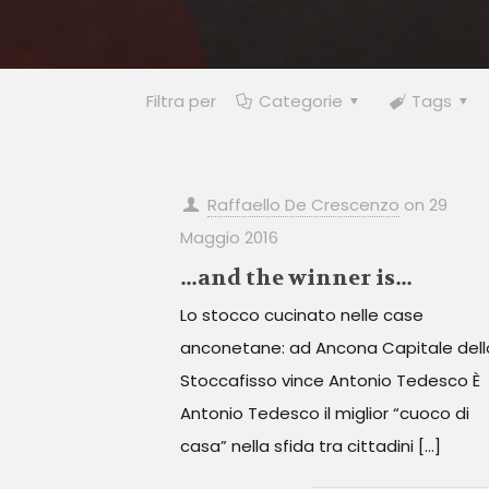
Filtra per
Categorie
Tags
Raffaello De Crescenzo
on
29
Maggio 2016
…and the winner is…
Lo stocco cucinato nelle case
anconetane: ad Ancona Capitale dell
Stoccafisso vince Antonio Tedesco È
Antonio Tedesco il miglior “cuoco di
casa” nella sfida tra cittadini
[…]