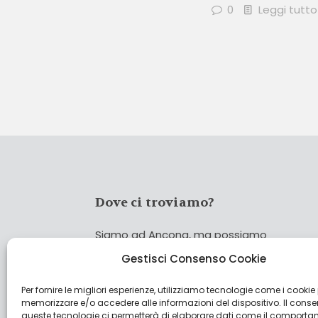
0
Leggi tutto
Dove ci troviamo?
Siamo ad Ancona, ma possiamo
coprire tutta Italia!
Gestisci Consenso Cookie
Per fornire le migliori esperienze, utilizziamo tecnologie come i cookie
Cerca
memorizzare e/o accedere alle informazioni del dispositivo. Il cons
Cer
queste tecnologie ci permetterà di elaborare dati come il comporta