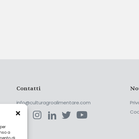
Contatti
No
info@culturagroalimentare.com
Priv
Coo
 per
enso a
ca
mento di