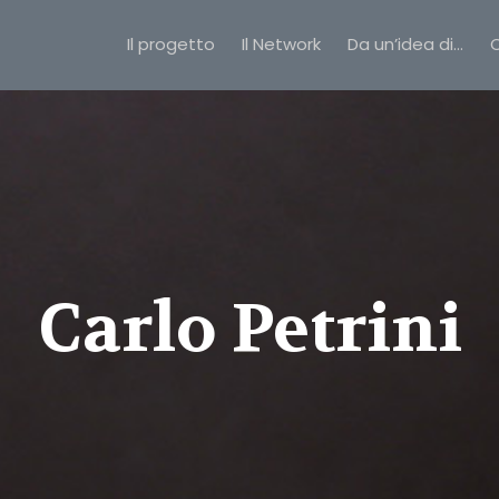
Il progetto
Il Network
Da un’idea di…
C
Carlo Petrini