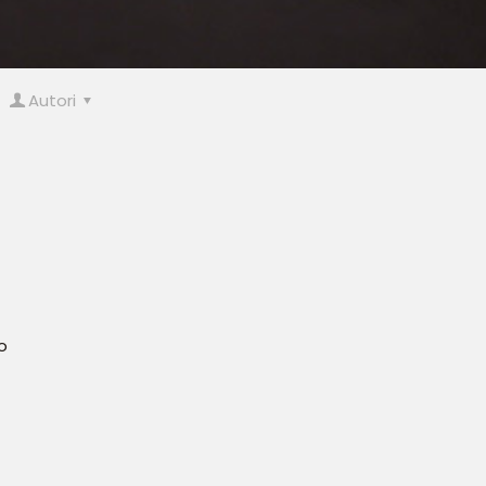
Autori
o