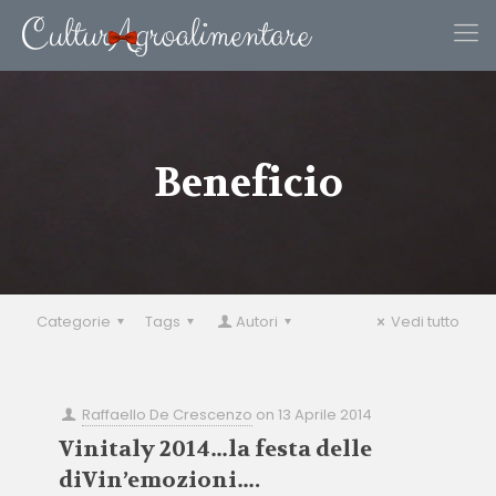
Beneficio
Categorie
Tags
Autori
Vedi tutto
Raffaello De Crescenzo
on
13 Aprile 2014
Vinitaly 2014…la festa delle
diVin’emozioni….