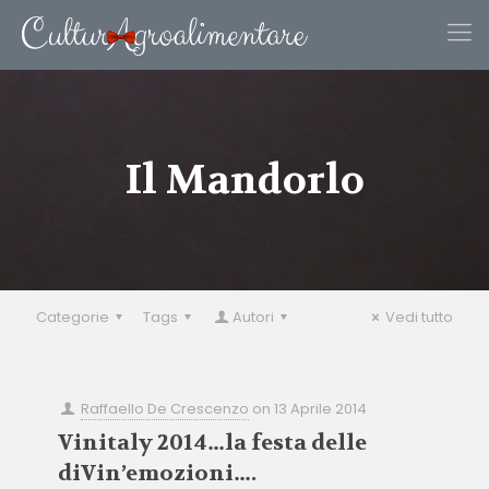
Il Mandorlo
Categorie
Tags
Autori
Vedi tutto
Raffaello De Crescenzo
on
13 Aprile 2014
Vinitaly 2014…la festa delle
diVin’emozioni….