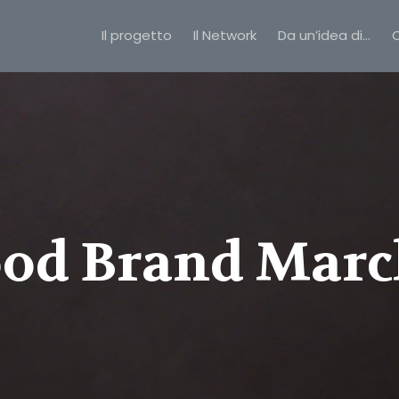
Il progetto
Il Network
Da un’idea di…
C
ood Brand Marc