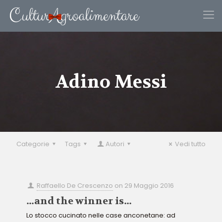
Adino Messi
Categorie
Tags
Autori
Vedi tutto
Raffaello De Crescenzo
on
29 Maggio 2016
…and the winner is…
Lo stocco cucinato nelle case anconetane: ad