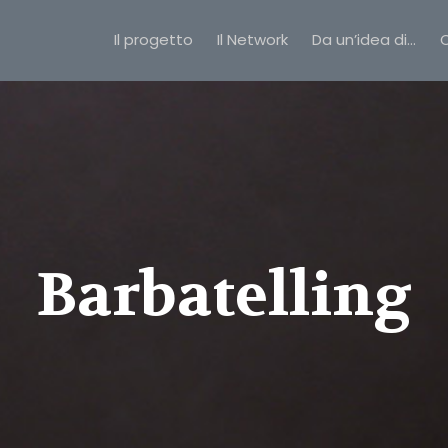
Il progetto
Il Network
Da un’idea di…
C
Barbatelling