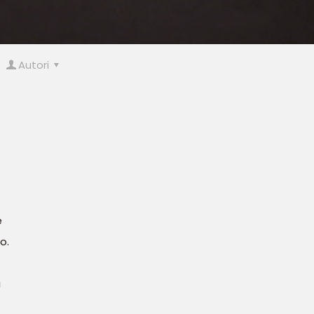
Autori
e
o.
i