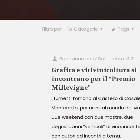
Filtra per
Categorie
Tags
Redazione
on
17 Settembre 2021
Grafica e vitivinicoltura si
incontrano per il “Premio
Millevigne”
I fumetti tornano al Castello di Casal
Monferrato, per unirsi al mondo del vin
Due weekend con due mostre, due
degustazioni “verticali” di vino, incontr
con autori ed incontri a tema.