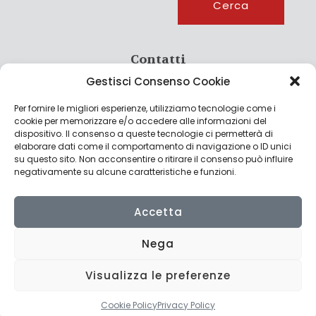
Cerca
Contatti
Gestisci Consenso Cookie
info@culturagroalimentare.com
Per fornire le migliori esperienze, utilizziamo tecnologie come i
cookie per memorizzare e/o accedere alle informazioni del
dispositivo. Il consenso a queste tecnologie ci permetterà di
elaborare dati come il comportamento di navigazione o ID unici
Note legali
su questo sito. Non acconsentire o ritirare il consenso può influire
negativamente su alcune caratteristiche e funzioni.
Privacy Policy
Cookie Policy
Accetta
Nega
Visualizza le preferenze
© 2022 CulturAgroalimentare di Raffaello De Crescenzo - P.IVA
02636290427 | Made with
by
Consolidati
Cookie Policy
Privacy Policy