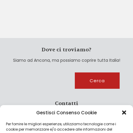
Dove ci troviamo?
Siamo ad Ancona, ma possiamo coprire tutta Italia!
Cerca
Cerca
Contatti
Gestisci Consenso Cookie
info@culturagroalimentare.com
Per fornire le migliori esperienze, utilizziamo tecnologie come i
cookie per memorizzare e/o accedere alle informazioni del