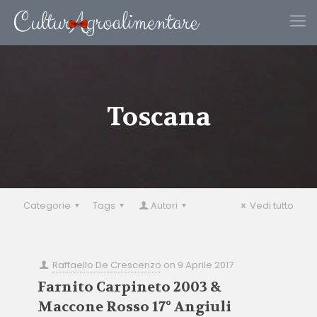
Toscana
Categorie
Tags
Autori
Vedi tutto
Raffaello De Crescenzo
on
9 Aprile 2017
Farnito Carpineto 2003 &
Maccone Rosso 17° Angiuli