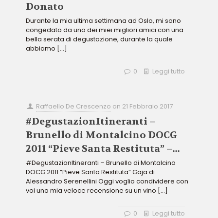
Donato
Durante la mia ultima settimana ad Oslo, mi sono
congedato da uno dei miei migliori amici con una
bella serata di degustazione, durante la quale
abbiamo
[…]
0
Leggi tutto
Raffaello De Crescenzo
on
21 Febbraio 2017
#DegustazionItineranti –
Brunello di Montalcino DOCG
2011 “Pieve Santa Restituta” –
Gaja
#DegustazionItineranti – Brunello di Montalcino
DOCG 2011 “Pieve Santa Restituta” Gaja di
Alessandro Serenellini Oggi voglio condividere con
voi una mia veloce recensione su un vino
[…]
0
Leggi tutto