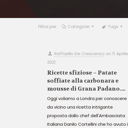
Filtra per
Categorie
Tags
Raffaello De Crescenzo
on
11 Aprile
2021
Ricette sfiziose – Patate
soffiate alla carbonara e
mousse di Grana Padano.
Ricetta di Danilo Cortellini
Oggi voliamo a Londra per conoscere
da vicino una ricetta intrigante
proposta dallo chef dell'Ambasciata
Italiana Danilo Cortellini che ho avuto i