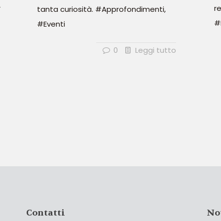
r
r
tanta curiosità. #Approfondimenti,
#
#Eventi
0
Leggi tutto
Contatti
No