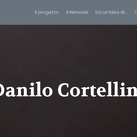
Il progetto
Il Network
Da un’idea di…
C
Danilo Cortellin