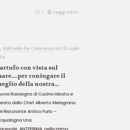
1
Leggi tutto
Raffaello De Crescenzo
on
15 Luglio
014
artufo con vista sul
are….per coniugare il
eglio della nostra
egione!!
uova Rassegna di Cucina ideata e
reata dallo Chef Alberto Melagrana
el Ristorante Antico Furlo –
cqualagna Una
iacevole ANTEPRIMA, nella prima