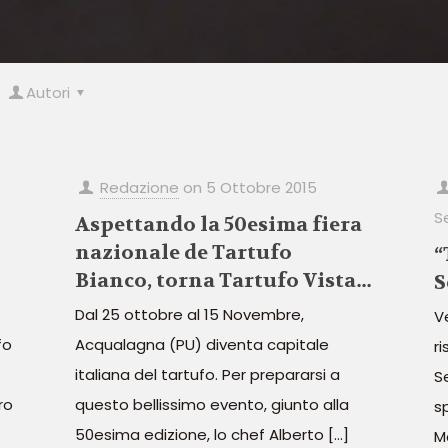
Autori
Redazione
on
5 Ottobre 2015
S
Aspettando la 50esima fiera
nazionale de Tartufo
“
Bianco, torna Tartufo Vista
S
Mare
Dal 25 ottobre al 15 Novembre,
V
fo
Acqualagna (PU) diventa capitale
ri
italiana del tartufo. Per prepararsi a
Se
ro
questo bellissimo evento, giunto alla
s
50esima edizione, lo chef Alberto
[…]
M