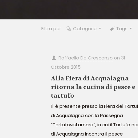
Filtra per
Categorie
Tags
Raffaello De Crescenzo
on
31
Ottobre 2015
Alla Fiera di Acqualagna
ritorna la cucina di pesce e
tartufo
Il è presente presso la Fiera del Tartu
di Acqualagna con la Rassegna
“Tartufovistamare“, in cui il Tartufo ne
di Acqualagna incontra il pesce