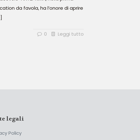
cation da favola, ha l’onore di aprire
]
0
Leggi tutto
te legali
acy Policy