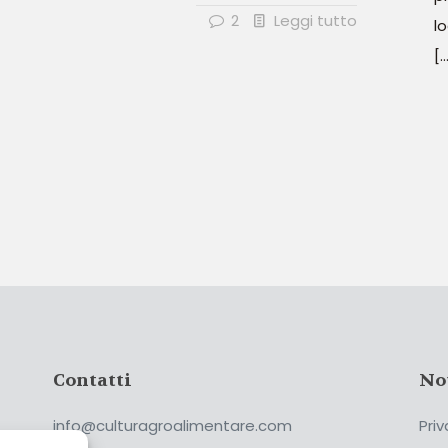
2
Leggi tutto
lo
[…
Contatti
No
info@culturagroalimentare.com
Priv