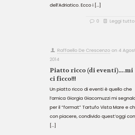
dell’Adriatico. Ecco i
[…]
0
Leggi tutto
Raffaello De Crescenzo
on
4 Agos
2014
Piatto ricco (di eventi)….mi
ci ficco!!!
Un piatto ricco di eventi è quello che
l’amica Giorgia Giacomuzzi mi segnal
per il “format” Tartufo Vista Mare e ch
con piacere, condivido quest’oggi co
[…]