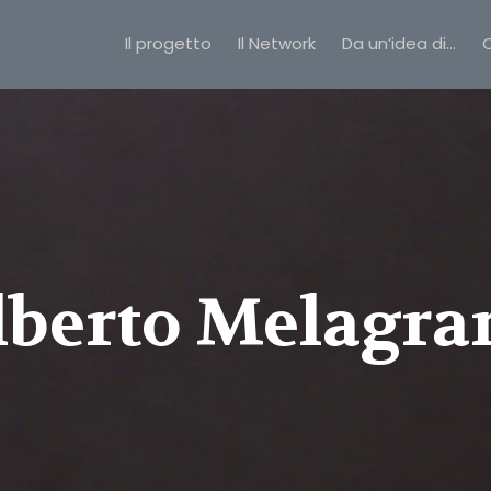
Il progetto
Il Network
Da un’idea di…
C
lberto Melagra