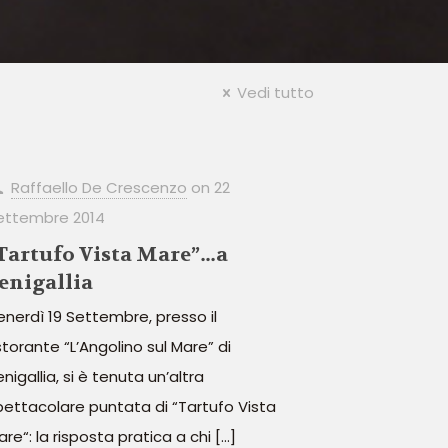
Vedi tutto
Raffaello De Crescenzo
on
22
ettembre 2014
Tartufo Vista Mare”…a
enigallia
enerdì 19 Settembre, presso il
storante “L’Angolino sul Mare” di
nigallia, si è tenuta un’altra
pettacolare puntata di “Tartufo Vista
are“: la risposta pratica a chi
[…]