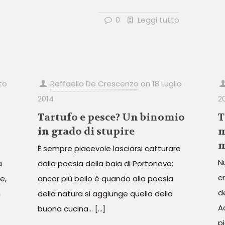
0
Leggi tutto
to
Raffaello De Crescenzo
on
18 Luglio
2014
2
Tartufo e pesce? Un binomio
T
in grado di stupire
m
m
É sempre piacevole lasciarsi catturare
R
N
a
dalla poesia della baia di Portonovo;
c
e,
ancor più bello è quando alla poesia
d
n
della natura si aggiunge quella della
A
buona cucina…
[…]
p