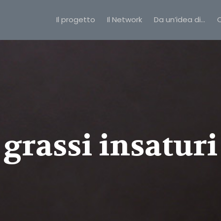
Il progetto
Il Network
Da un’idea di…
C
grassi insaturi