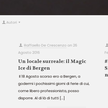
Autori
Raffaello De Crescenzo
on
26
Agosto 2016
F
Un locale surreale: il Magic
#
Ice di Bergen
S
n
Il 18 Agosto scorso ero a Bergen, a
godermi i pochissimi giorni di ferie di cui,
come libero professionista, posso
disporre. Al di là di tutti
[…]