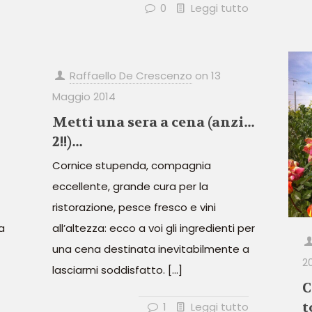
0
Leggi tutto
Raffaello De Crescenzo
on
13
Maggio 2014
Metti una sera a cena (anzi…
2!!)…
Cornice stupenda, compagnia
eccellente, grande cura per la
ristorazione, pesce fresco e vini
a
all’altezza: ecco a voi gli ingredienti per
una cena destinata inevitabilmente a
2
lasciarmi soddisfatto.
[…]
C
t
1
Leggi tutto