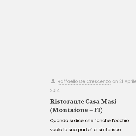
Raffaello De Crescenzo
on
21 April
2014
Ristorante Casa Masi
(Montaione – FI)
Quando si dice che “anche l’occhio
vuole la sua parte” ci si riferisce