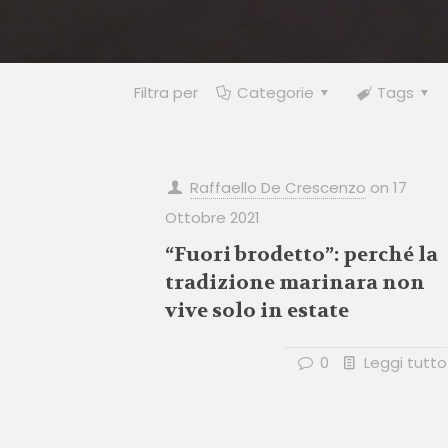
Filtra per
Categorie
Tags
Raffaello De Crescenzo
on
17
Ottobre 2021
“Fuori brodetto”: perché la
tradizione marinara non
vive solo in estate
0
Leggi tutto