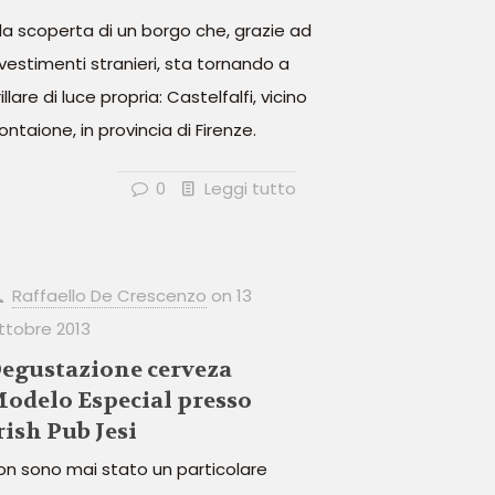
lla scoperta di un borgo che, grazie ad
nvestimenti stranieri, sta tornando a
illare di luce propria: Castelfalfi, vicino
ontaione, in provincia di Firenze.
0
Leggi tutto
Raffaello De Crescenzo
on
13
ttobre 2013
egustazione cerveza
odelo Especial presso
rish Pub Jesi
on sono mai stato un particolare