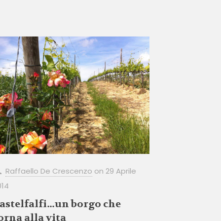
Raffaello De Crescenzo
on
29 Aprile
014
astelfalfi…un borgo che
orna alla vita