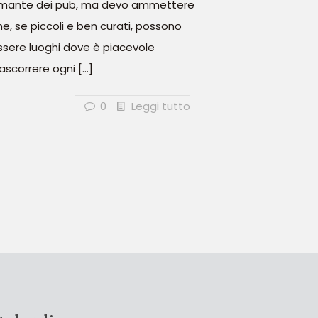
mante dei pub, ma devo ammettere
he, se piccoli e ben curati, possono
ssere luoghi dove è piacevole
rascorrere ogni
[…]
0
Leggi tutto