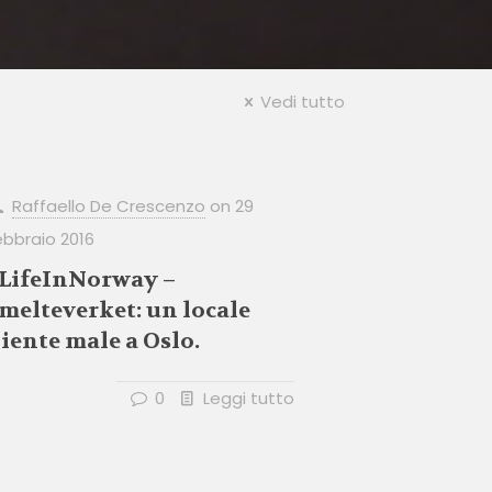
Vedi tutto
Raffaello De Crescenzo
on
29
ebbraio 2016
LifeInNorway –
melteverket: un locale
iente male a Oslo.
0
Leggi tutto