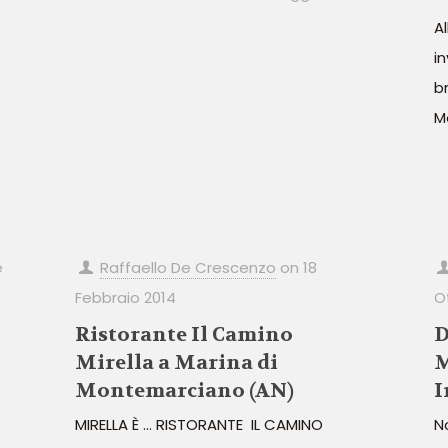
A
i
br
M
e
Raffaello De Crescenzo
on
18
Febbraio 2014
O
Ristorante Il Camino
D
Mirella a Marina di
M
Montemarciano (AN)
I
MIRELLA È … RISTORANTE IL CAMINO
N