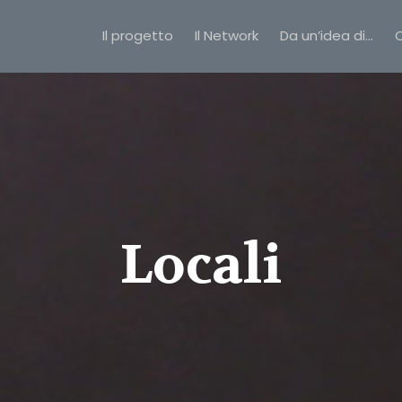
Il progetto
Il Network
Da un’idea di…
C
Locali