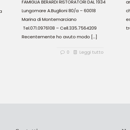
FAMIGLIA BERARDI RISTORATORI DAL 1934
a
Lungomare A.Buglioni 80/a – 60018
c
a
Marina di Montemarciano
e
Tel.071.0976108 – Cell.335.7564209
t
Recentemente ho avuto modo
[…]
0
Leggi tutto