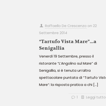
Raffaello De Crescenzo
on
22
Settembre 2014
“Tartufo Vista Mare”…a
Senigallia
Venerdì 19 Settembre, presso il
ristorante “L’Angolino sul Mare” di
Senigallia, si è tenuta un’altra
spettacolare puntata di “Tartufo Vist
Mare“: la risposta pratica a chi
[…]
1
Leggi tutto