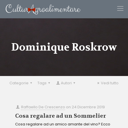
Dominique Roskrow
Categorie
Tags
Autori
Vedi tutto
Raffaello De Crescenzo
on
24 Dicembre 2019
Cosa regalare ad un Sommelier
Cosa regalare ad un amico amante del vino? Ecco