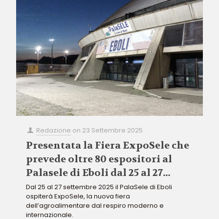
Redazione
on
23 Settembre 2025
Presentata la Fiera ExpoSele che
prevede oltre 80 espositori al
Palasele di Eboli dal 25 al 27
settembre 2025
Dal 25 al 27 settembre 2025 il PalaSele di Eboli
ospiterà ExpoSele, la nuova fiera
dell’agroalimentare dal respiro moderno e
internazionale.