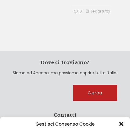
0
Leggi tutto
Dove ci troviamo?
Siamo ad Ancona, ma possiamo coprire tutta Italia!
Cerca
Cerca
Contatti
Gestisci Consenso Cookie
info@culturagroalimentare.com