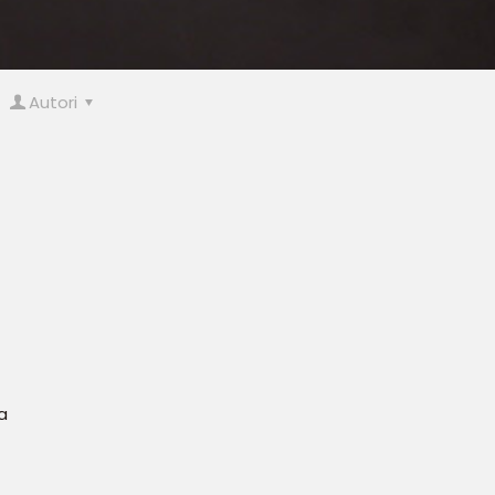
Autori
a