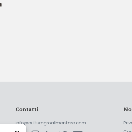
i
Contatti
No
info@culturagroalimentare.com
Priv
Coo