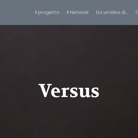
Il progetto
Il Network
Da un’idea di…
C
Versus