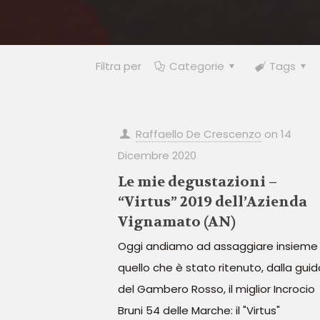
Filtra per
Categorie
Tags
Raffaello De Crescenzo
on
14
Dicembre 2020
Le mie degustazioni –
“Virtus” 2019 dell’Azienda
Vignamato (AN)
Oggi andiamo ad assaggiare insieme
quello che è stato ritenuto, dalla guid
del Gambero Rosso, il miglior Incrocio
Bruni 54 delle Marche: il "Virtus"