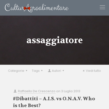
assaggiatore
Categorie
Tags
Autori
Vedi tutto
Raffaello De Crescenzo
on
3 Luglio 2013
#Dibattiti – A.I.S. vs O.N.A.V. Who
is the Best?