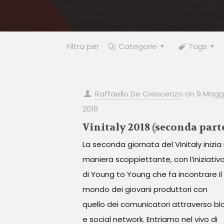
Filtra per
Categorie
Tags
Raffaello De Crescenzo
on
9 Magg
2018
Vinitaly 2018 (seconda part
La seconda giornata del Vinitaly inizia 
maniera scoppiettante, con l’iniziativ
di Young to Young che fa incontrare il
mondo dei giovani produttori con
quello dei comunicatori attraverso bl
e social network. Entriamo nel vivo di