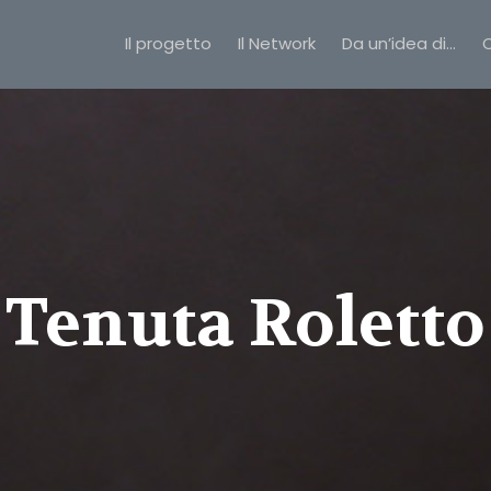
Il progetto
Il Network
Da un’idea di…
C
Tenuta Roletto