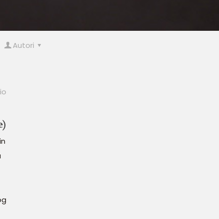
Autori
io
e)
in
a
og