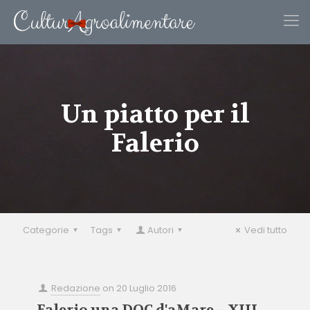
Un piatto per il
Falerio
Categorie
Tags
Autori
Vedi tutto
Redazione
on
20 Luglio 2016
Falerio una DOC d'aMare – XIII