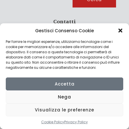
Contatti
Gestisci Consenso Cookie
info@culturagroalimentare.com
Per fornire le migliori esperienze, utilizziamo tecnologie come i
cookie per memorizzare e/o accedere alle informazioni del
dispositivo. Il consenso a queste tecnologie ci permetterà di
elaborare dati come il comportamento di navigazione o ID unici
Note legali
su questo sito. Non acconsentire o ritirare il consenso può influire
negativamente su alcune caratteristiche e funzioni.
Privacy Policy
Cookie Policy
Accetta
Nega
Visualizza le preferenze
© 2022 CulturAgroalimentare di Raffaello De Crescenzo - P.IVA
02636290427 | Made with
by
Consolidati
Cookie Policy
Privacy Policy