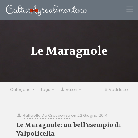
Le Maragnole
Categorie
Tags
Autori
Vedi tutto
Raffaello De Crescenzo
on
22 Giugno 2014
Le Maragnole: un bell’esempio di
Valpolicella