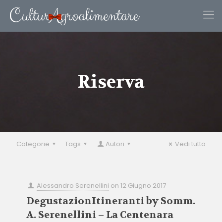
Riserva
Categorie
Tags
Autori
Vedi tutto
Alessandro Serenellini
on
12 Giugno 2017
DegustazionItineranti by Somm.
A. Serenellini – La Centenara