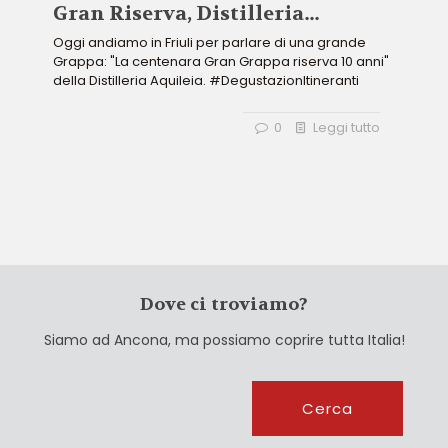
Gran Riserva, Distilleria
Aquileia
Oggi andiamo in Friuli per parlare di una grande
Grappa: "La centenara Gran Grappa riserva 10 anni"
della Distilleria Aquileia. #DegustazionItineranti
0
Leggi tutto
Dove ci troviamo?
Siamo ad Ancona, ma possiamo coprire tutta Italia!
Cerca
Cerca