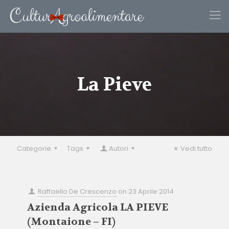
La Pieve
Categorie
Tags
Autori
Vedi tutto
Raffaello De Crescenzo
on
23 Aprile 2014
Azienda Agricola LA PIEVE
(Montaione – FI)