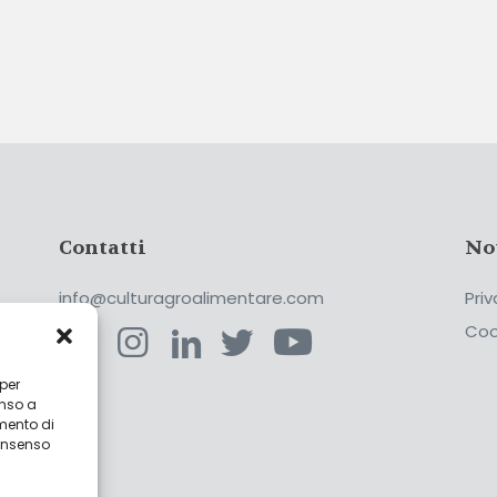
Contatti
No
info@culturagroalimentare.com
Priv
Coo
 per
enso a
ca
mento di
consenso