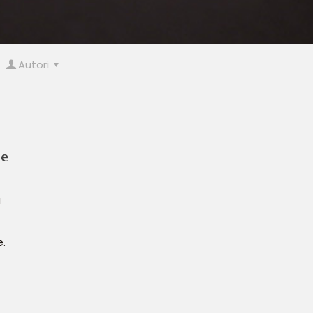
Autori
ne
a
e.