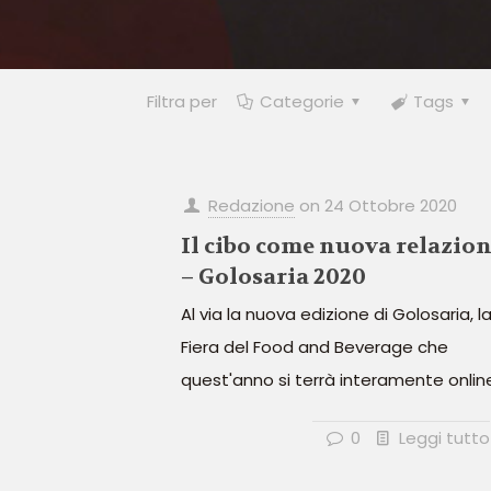
Filtra per
Categorie
Tags
Redazione
on
24 Ottobre 2020
Il cibo come nuova relazio
– Golosaria 2020
Al via la nuova edizione di Golosaria, l
Fiera del Food and Beverage che
quest'anno si terrà interamente onlin
0
Leggi tutto