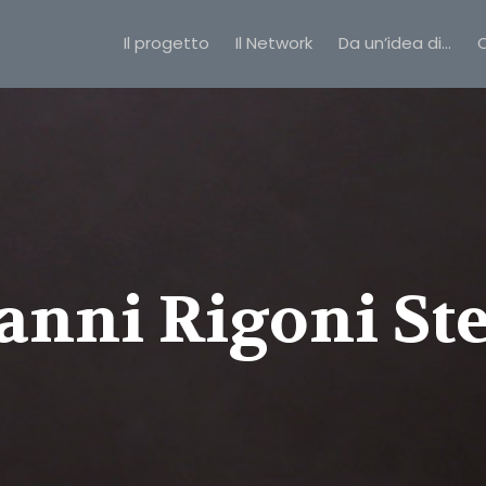
Il progetto
Il Network
Da un’idea di…
C
anni Rigoni St