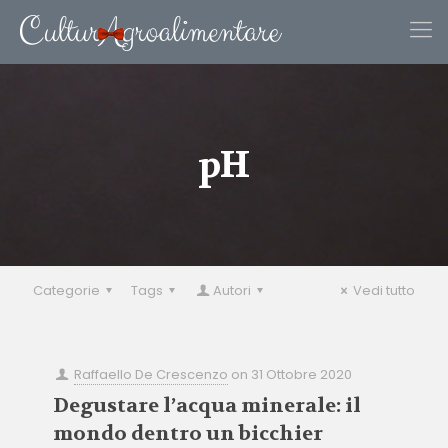
pH
Categorie
Tags
Autori
Vedi tutto
Raffaello De Crescenzo
on
31 Ottobre 2020
Degustare l’acqua minerale: il
mondo dentro un bicchier