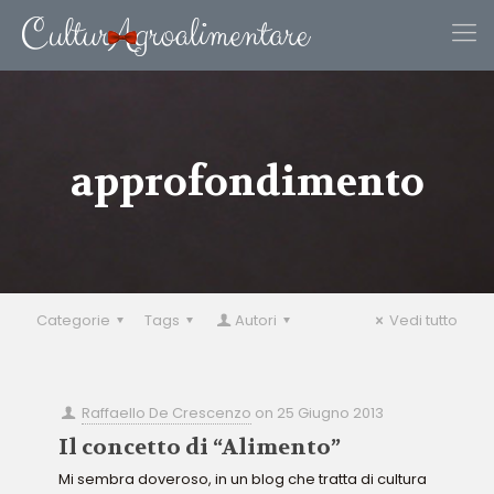
approfondimento
Categorie
Tags
Autori
Vedi tutto
Raffaello De Crescenzo
on
25 Giugno 2013
Il concetto di “Alimento”
Mi sembra doveroso, in un blog che tratta di cultura