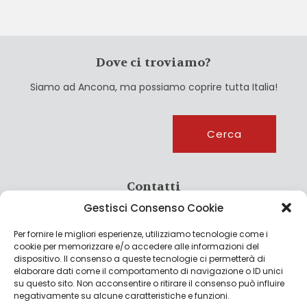
Dove ci troviamo?
Siamo ad Ancona, ma possiamo coprire tutta Italia!
Cerca
Cerca
Contatti
Gestisci Consenso Cookie
info@culturagroalimentare.com
Per fornire le migliori esperienze, utilizziamo tecnologie come i
cookie per memorizzare e/o accedere alle informazioni del
dispositivo. Il consenso a queste tecnologie ci permetterà di
elaborare dati come il comportamento di navigazione o ID unici
Note legali
su questo sito. Non acconsentire o ritirare il consenso può influire
negativamente su alcune caratteristiche e funzioni.
Privacy Policy