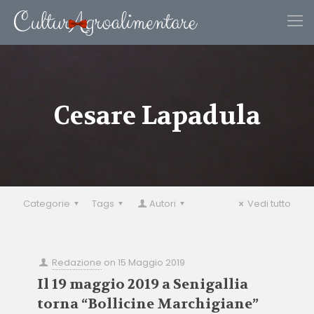
Cesare Lapadula
Categorie
Tags
Autori
Vedi tutto
Redazione
on
15 Maggio 2019
Il 19 maggio 2019 a Senigallia
torna “Bollicine Marchigiane”