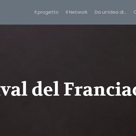
Il progetto
Il Network
Da un’idea di…
C
ival del Francia