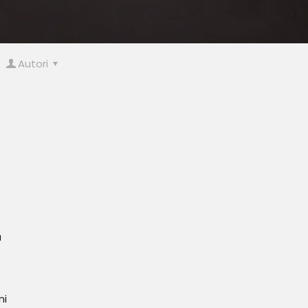
Autori
a
ni