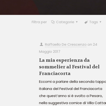
Filtra per
Categorie
Tags
Raffaello De Crescenzo
on
24
Maggio 2017
La mia esperienza da
sommelier al Festival del
Franciacorta
Eccomi a parlare della seconda tapp
italiana del Festival del Franciacorta
che quest’anno si è svolto a Pesaro,
nella suggestiva cornice di Villa Catta