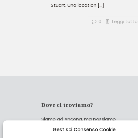
Stuart. Una location
[…]
0
Leggi tutto
Dove ci troviamo?
Siamo ad Ancona, ma possiamo
coprire tutta Italia!
Gestisci Consenso Cookie