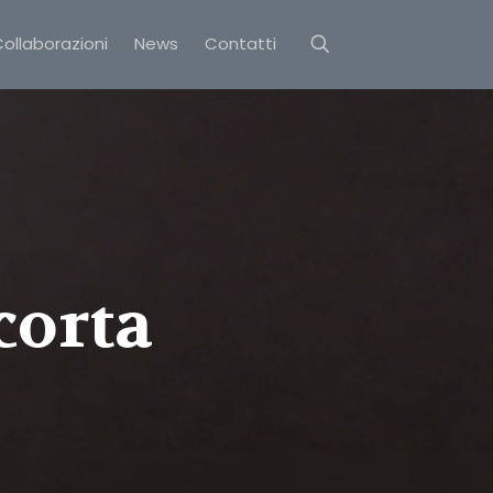
ollaborazioni
News
Contatti
corta