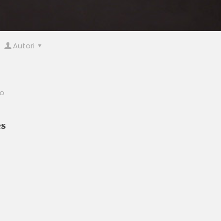
Autori
io
es