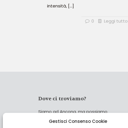
intensità,
[…]
0
Leggi tutto
Dove ci troviamo?
Siamo ad Ancona, ma possiamo
coprire tutta Italia!
Gestisci Consenso Cookie