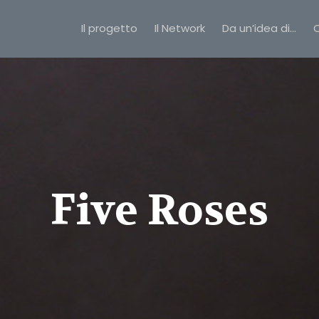
Il progetto
Il Network
Da un’idea di…
C
Five Roses