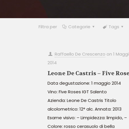
Filtra per
Categorie
Tags
Raffaello De Crescenzo
on
1 Magg
2014
Leone De Castris – Five Ros
Data degustazione: 1 maggio 2014
Vino: Five Roses IGT Salento
Azienda: Leone De Castris Titolo
alcolometrico: 12° alc. Annata: 2013
Esame visivo: – Limpidezza: limpido, –
Colore: rosso cerasuolo di bella