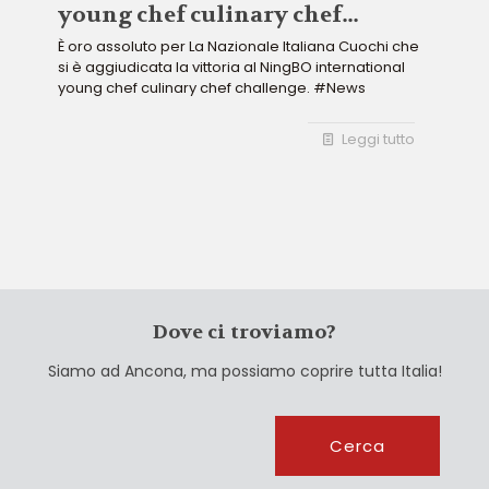
young chef culinary chef
challenge
È oro assoluto per La Nazionale Italiana Cuochi che
si è aggiudicata la vittoria al NingBO international
young chef culinary chef challenge. #News
Leggi tutto
Dove ci troviamo?
Siamo ad Ancona, ma possiamo coprire tutta Italia!
Cerca
Cerca