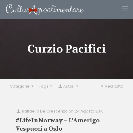
Curzio Pacifici
Categorie
Tags
Autori
Vedi tutto
Raffaello De Crescenzo
on
24 Agosto 2016
#LifeInNorway – L’Amerigo
Vespucci a Oslo