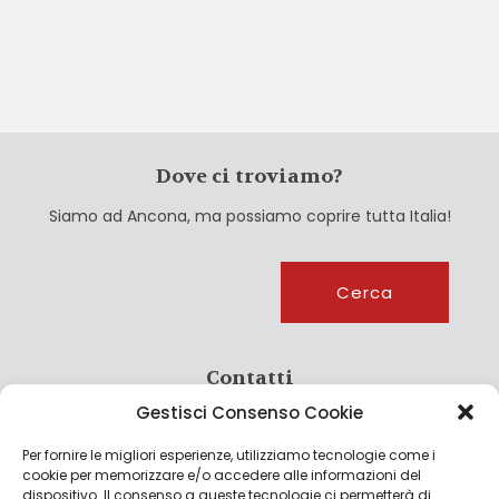
Dove ci troviamo?
Siamo ad Ancona, ma possiamo coprire tutta Italia!
Cerca
Cerca
Contatti
Gestisci Consenso Cookie
info@culturagroalimentare.com
Per fornire le migliori esperienze, utilizziamo tecnologie come i
cookie per memorizzare e/o accedere alle informazioni del
dispositivo. Il consenso a queste tecnologie ci permetterà di