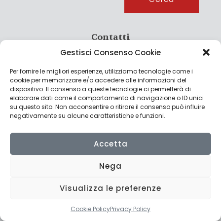
Contatti
Gestisci Consenso Cookie
info@culturagroalimentare.com
Per fornire le migliori esperienze, utilizziamo tecnologie come i
cookie per memorizzare e/o accedere alle informazioni del
dispositivo. Il consenso a queste tecnologie ci permetterà di
elaborare dati come il comportamento di navigazione o ID unici
Note legali
su questo sito. Non acconsentire o ritirare il consenso può influire
negativamente su alcune caratteristiche e funzioni.
Privacy Policy
Cookie Policy
Accetta
Nega
Visualizza le preferenze
© 2022 CulturAgroalimentare di Raffaello De Crescenzo - P.IVA
02636290427 | Made with
by
Consolidati
Cookie Policy
Privacy Policy