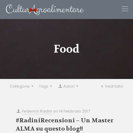
Food
Categorie
Tags
Autori
Vedi tutto
Federico Radini
on
14 Febbraio 2017
#RadiniRecensioni – Un Master
ALMA su questo blog!!