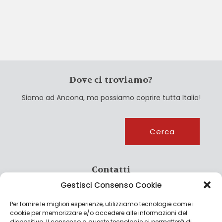
Dove ci troviamo?
Siamo ad Ancona, ma possiamo coprire tutta Italia!
Cerca
Cerca
Contatti
Gestisci Consenso Cookie
info@culturagroalimentare.com
Per fornire le migliori esperienze, utilizziamo tecnologie come i
cookie per memorizzare e/o accedere alle informazioni del
dispositivo. Il consenso a queste tecnologie ci permetterà di