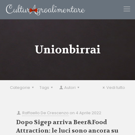
Unionbirrai
Categorie
Tags
Autori
Vedi tutto
Raffaello De Crescenzo
on
4 Aprile 2022
Dopo Sigep arriva Beer&Food
Attraction: le luci sono ancora su