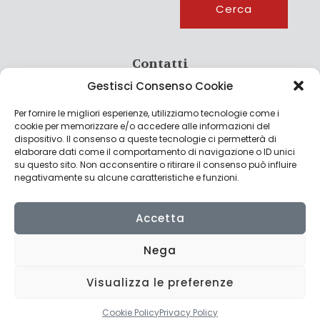
Cerca
Contatti
Gestisci Consenso Cookie
info@culturagroalimentare.com
Per fornire le migliori esperienze, utilizziamo tecnologie come i
cookie per memorizzare e/o accedere alle informazioni del
dispositivo. Il consenso a queste tecnologie ci permetterà di
elaborare dati come il comportamento di navigazione o ID unici
Note legali
su questo sito. Non acconsentire o ritirare il consenso può influire
negativamente su alcune caratteristiche e funzioni.
Privacy Policy
Cookie Policy
Accetta
Nega
Visualizza le preferenze
© 2022 CulturAgroalimentare di Raffaello De Crescenzo - P.IVA
02636290427 | Made with
by
Consolidati
Cookie Policy
Privacy Policy