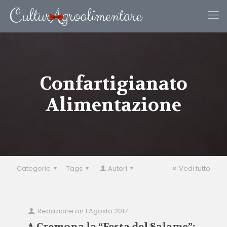
Confartigianato
Alimentazione
Categorie
Tags
Autori
Vedi tutto
Redazione
on
1 Agosto 2017
A Cremona la “Festa del Salame”: