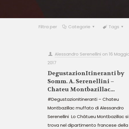
Filtra per
Categorie
Tags
Alessandro Serenellini
on
16 Maggi
2017
DegustazionItineranti by
Somm. A. Serenellini –
Chateu Montbazillac
muffato
#DegustazionItineranti – Chateu
Montbazillac muffato di Alessandro
Serenellini Lo Châtueu Montbazillac si
trova nel dipartimento francese della