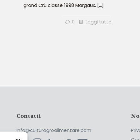
grand Crù classè 1998 Margaux.
[…]
0
Leggi tutto
Contatti
No
info@culturagroalimentare.com
Priv
Coo