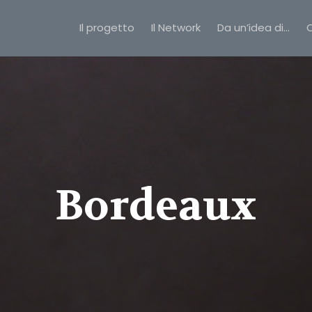
Il progetto
Il Network
Da un’idea di…
C
Bordeaux