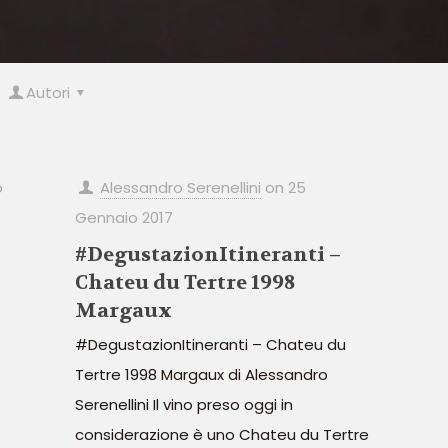
Autori
o
Alessandro Serenellini
on
25
Gennaio 2017
#DegustazionItineranti –
Chateu du Tertre 1998
Margaux
#DegustazionItineranti – Chateu du
Tertre 1998 Margaux di Alessandro
Serenellini Il vino preso oggi in
considerazione è uno Chateu du Tertre