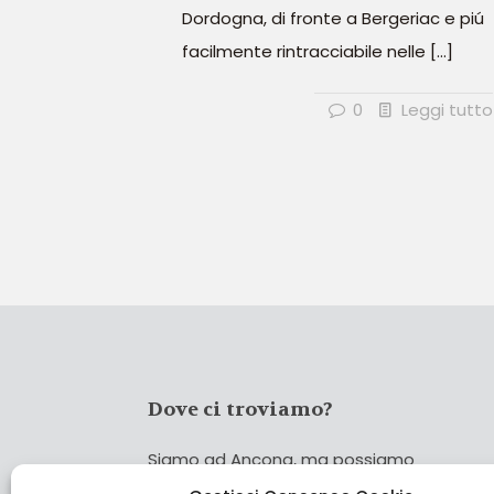
Dordogna, di fronte a Bergeriac e piú
facilmente rintracciabile nelle
[…]
0
Leggi tutto
Dove ci troviamo?
Siamo ad Ancona, ma possiamo
coprire tutta Italia!