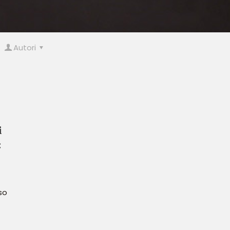
Autori
i
so