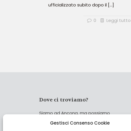
ufficializzato subito dopo il
[…]
0
Leggi tutto
Dove ci troviamo?
Siamo ad Ancona, ma possiamo
coprire tutta Italia!
Gestisci Consenso Cookie