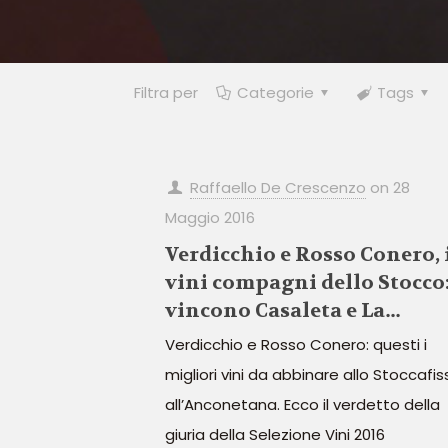
Filtra per
Categorie
Tags
Raffaello De Crescenzo
on
28
Maggio 2016
Verdicchio e Rosso Conero, 
vini compagni dello Stocco:
vincono Casaleta e La
Calcinara
Verdicchio e Rosso Conero: questi i
migliori vini da abbinare allo Stoccafis
all’Anconetana. Ecco il verdetto della
giuria della Selezione Vini 2016