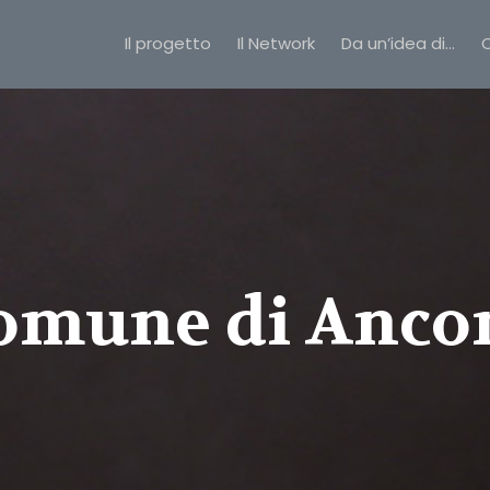
Il progetto
Il Network
Da un’idea di…
C
omune di Anco