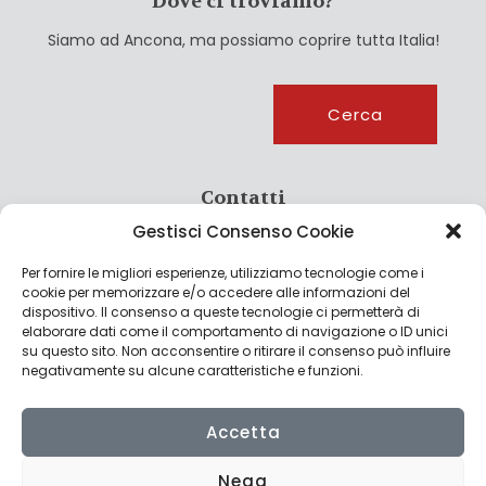
Dove ci troviamo?
Siamo ad Ancona, ma possiamo coprire tutta Italia!
Cerca
Cerca
Contatti
Gestisci Consenso Cookie
info@culturagroalimentare.com
Per fornire le migliori esperienze, utilizziamo tecnologie come i
cookie per memorizzare e/o accedere alle informazioni del
dispositivo. Il consenso a queste tecnologie ci permetterà di
elaborare dati come il comportamento di navigazione o ID unici
Note legali
su questo sito. Non acconsentire o ritirare il consenso può influire
negativamente su alcune caratteristiche e funzioni.
Privacy Policy
Cookie Policy
Accetta
Nega