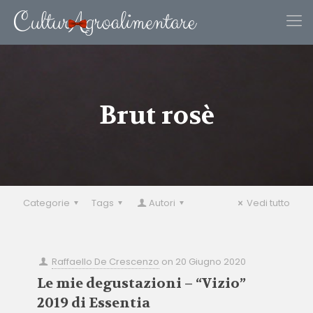
Brut rosè
Categorie
Tags
Autori
Vedi tutto
Raffaello De Crescenzo
on
20 Giugno 2020
Le mie degustazioni – “Vizio”
2019 di Essentia