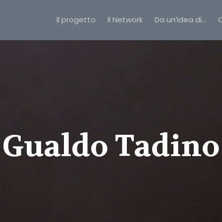
Il progetto
Il Network
Da un’idea di…
C
Gualdo Tadino