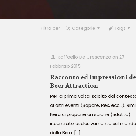
Filtra per
Categorie
Tags
Raffaello De Crescenzo
on
27
Febbraio 2015
Racconto ed impressioni de
Beer Attraction
Per la prima volta, sciolto dal contest
di altri eventi (Sapore, Rex, ecc…), Rimi
Fiera ci propone un salone (ridotto)
incentrato esclusivamente sul mond
della Birra:
[…]