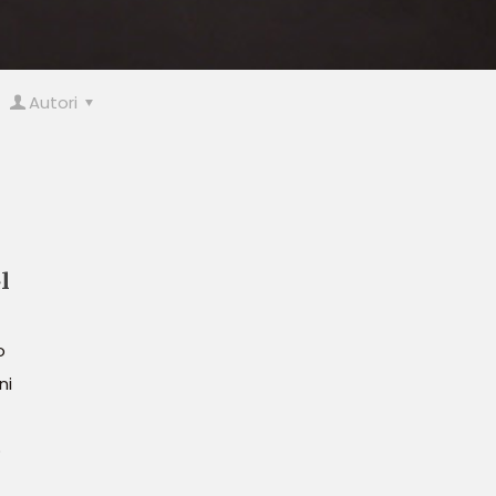
Autori
l
o
ni
o