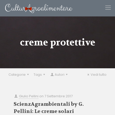
creme protettive
Categorie
Tags
Autori
Vedi tutto
Giulio Pellini
on
7 Settembre 2017
ScienzAgrambientali by G.
Pellini: Le creme solari