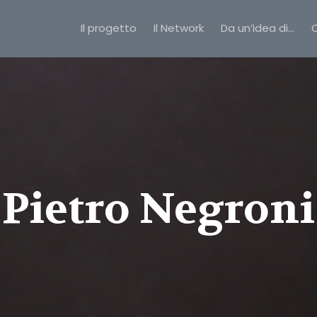
Il progetto
Il Network
Da un’idea di…
C
Pietro Negroni