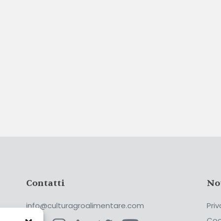
Contatti
No
info@culturagroalimentare.com
Priv
Coo