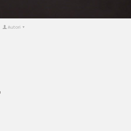
Autori
a