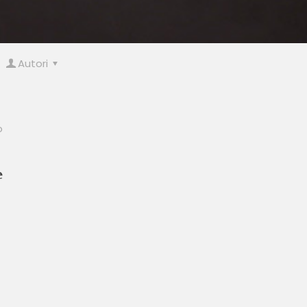
Autori
o
e