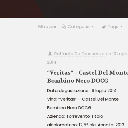
Filtra per
Categorie
Tags
Raffaello De Crescenzo
on
10 Lugli
2014
“Veritas” – Castel Del Mont
Bombino Nero DOCG
Data degustazione: 6 luglio 2014
Vino: “Veritas” – Castel Del Monte
Bombino Nero DOCG
Azienda: Torrevento Titolo
alcolometrico: 12,5° alc. Annata: 2013