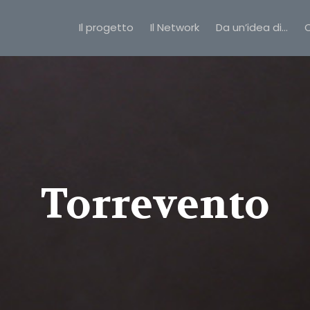
Il progetto
Il Network
Da un’idea di…
C
Torrevento