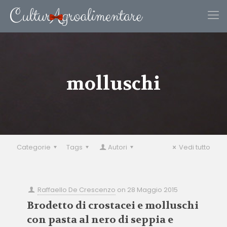
molluschi
Categorie
Tags
Autori
Vedi tutto
Raffaello De Crescenzo
on
28 Maggio 2015
Brodetto di crostacei e molluschi
con pasta al nero di seppia e