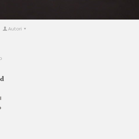
Autori
o
ad
l
o