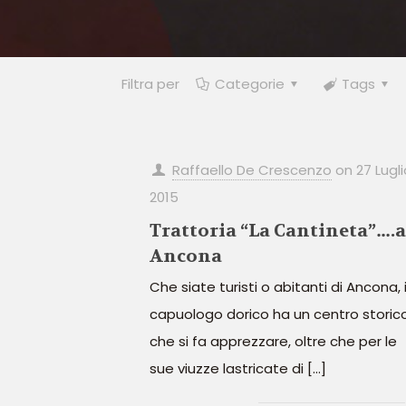
Filtra per
Categorie
Tags
Raffaello De Crescenzo
on
27 Lugli
2015
Trattoria “La Cantineta”….
Ancona
Che siate turisti o abitanti di Ancona, i
capuologo dorico ha un centro storic
che si fa apprezzare, oltre che per le
sue viuzze lastricate di
[…]