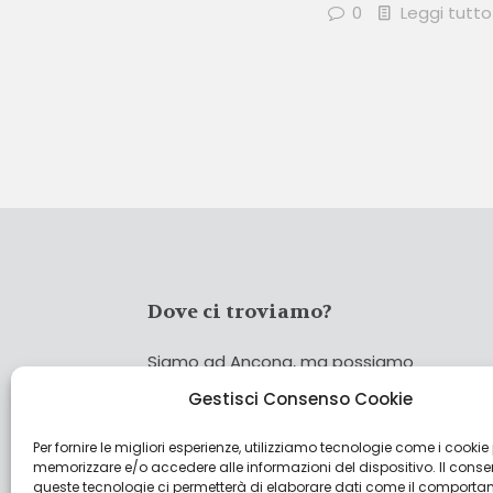
0
Leggi tutto
Dove ci troviamo?
Siamo ad Ancona, ma possiamo
coprire tutta Italia!
Gestisci Consenso Cookie
Per fornire le migliori esperienze, utilizziamo tecnologie come i cookie
Cerca
memorizzare e/o accedere alle informazioni del dispositivo. Il cons
Cer
queste tecnologie ci permetterà di elaborare dati come il comporta