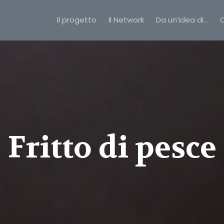
Il progetto
Il Network
Da un’idea di…
C
Fritto di pesce