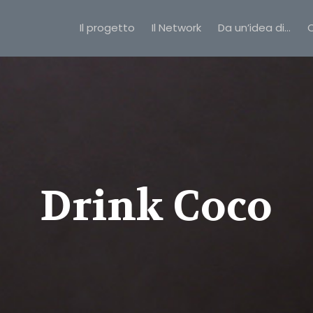
Il progetto
Il Network
Da un’idea di…
C
Drink Coco