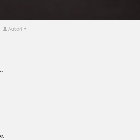
Autori
…
e,